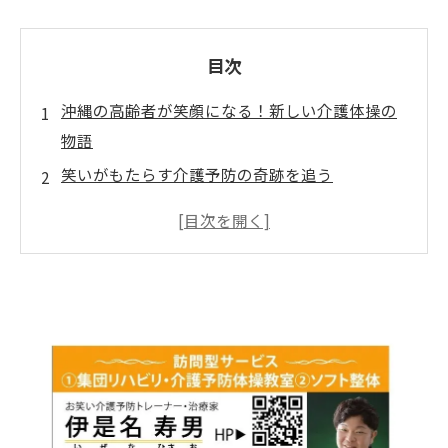
目次
沖縄の高齢者が笑顔になる！新しい介護体操の
物語
笑いがもたらす介護予防の奇跡を追う
「いぜなひさお」氏の挑戦！高齢者支援の新ス
タイル
転倒予防と笑いの融合、沖縄での成功事例
地域で広がる「笑える介護予防体操」の輪
那覇ハーリーでの感動体験！高齢者、笑顔に包
まれる
介護の未来を切り拓く！沖縄から発信される支
援活動