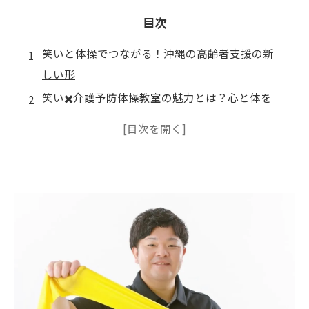
目次
笑いと体操でつながる！沖縄の高齢者支援の新
しい形
笑い✖️介護予防体操教室の魅力とは？心と体を
元気に！
変わる日常！いぜなひさお氏が教える楽しい体
操
仲間とともに楽しむ楽しい時間！沖縄戦を乗り
越えた心を支える
高齢者の免疫力アップ！笑って動いて認知症予
防
全国展開へ！いぜなひさおの介護予防の輪が広
がる