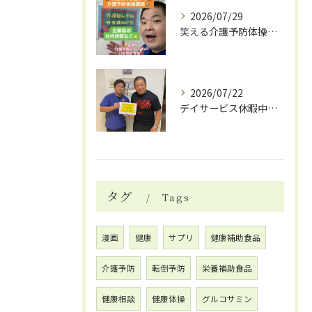
2026/07/29
笑える介護予防体操で笑いと健康効果
2026/07/22
デイサービス休暇中の自費リハビリ活用法
タグ
Tags
漫画
健康
サプリ
健康補助食品
介護予防
転倒予防
栄養補助食品
健康相談
健康体操
グルコサミン