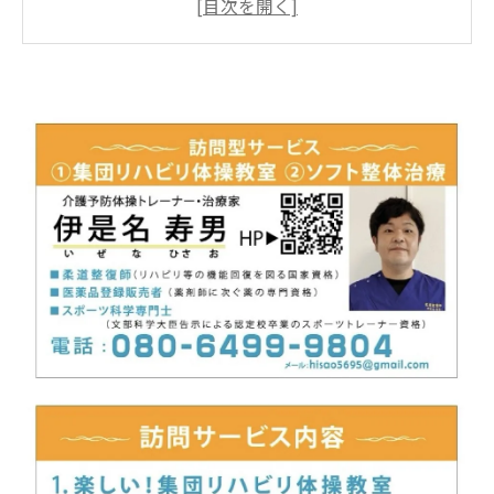
笑いで免疫力アップ！いぜなひさお氏のユニー
クなアプローチ
那覇ハーリー2025での舞台パフォーマンス-いぜ
なひさお氏の活躍
シニア世代の希望の星！いぜなひさお氏の魅力
と活動
推し活スタート！いぜなひさお氏とともに笑顔
あふれる時間を