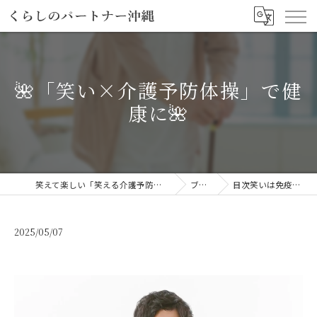
🌺「笑い×介護予防体操」で健
康に🌺
笑えて楽しい「笑える介護予防体操教室」
ブログ
目次笑いは免疫力を…
2025/05/07