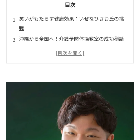
目次
笑いがもたらす健康効果：いぜなひさお氏の挑
戦
沖縄から全国へ！介護予防体操教室の成功秘話
シニアのアイドル、いぜなひさお氏の輝く日々
「笑って健康に」とは？いぜなひさお氏の哲学
那覇ハーリー2025での特別出演：楽しい体操シ
ョーの裏側
多才なシニアタレント、いぜなひさおの魅力に
迫る
笑いと健康をつなげる未来への道：スポンサー
シップのご案内