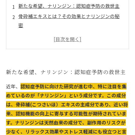
新たな希望、ナリンジン：認知症予防の救世主
骨砕補エキスとは？その効果とナリンジンの秘
密
科学が証明する、ナリンジンの認知機能改善効
果
ご購入はこちら
治療院専用サプリの活用方法：ナリンジンでリ
新たな希望、ナリンジン：認知症予防の救世主
ラックス効果も
健康的な未来へ：ナリンジンを取り入れた生活
近年、
認知症予防に向けた研究が進む中、特に注目を集
スタイル
めているのが「ナリンジン」という成分です。この成分
漫画特集
は、骨砕補(こつさいほ）エキスの主成分であり、近い将
来、認知機能の向上に寄与する可能性が期待されていま
成功事例から学ぶ、ナリンジン活用の実践と効
す。ナリンジンは天然由来の成分で、副作用のリスクが
果
少なく、リラックス効果やストレス軽減にも役立つと言
次のステップへ：認知症予防に向けたナリンジ