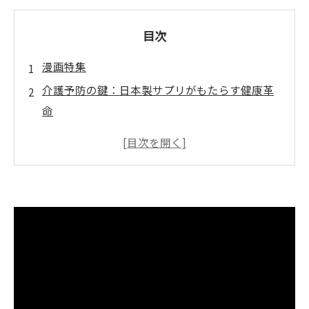
目次
漫画特集
介護予防の鍵：日本製サプリがもたらす健康革
命
高齢化社会を生き抜くために：サプリ選びの重
要性
治療院専用サプリがサポートする介護予防の秘
訣
ご購入はこちら
科学に裏打ちされたサプリの効果：体験者の声
健康な生活を送るために：介護予防の新しい選
択肢