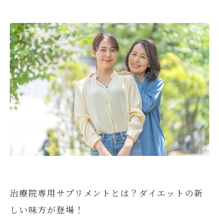
代謝を促進する秘密：サプリの効果を最大限に
引き出す方法
安心・安全なダイエット：臨床で実証された成
分の魅力
漫画特集
治療院専用サプリを取り入れた成功事例の紹介
ダイエット生活を支える治療院専用サプリの正
しい活用法
持続可能なダイエットのために：治療院専用サ
プリで健康を手に入れよう
治療院専用サプリメントとは？ダイエットの新
しい味方が登場！