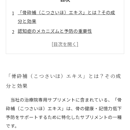
「骨砕補（こつさいほ）エキス」とは？その成
分と効果
認知症のメカニズムと予防の重要性
「骨砕補（こつさいほ）エキス」が認知機能に
与える影響
日常に取り入れる「骨砕補（こつさいほ）エキ
ス」の方法
「骨砕補（こつさいほ）エキス」とは？その成
実際の体験談：治療院専用サプリメント内に含
分と効果
まれている「骨砕補（こつさいほ）エキス」で
得られた効果
当社の治療院専用サプリメントに含まれている、「骨
漫画特集
砕補（こつさいほ）エキス」は、骨の健康・記憶力低下
役立つ情報をYouTubeでご紹介
予防をサポートするために特化したサプリメントの一種
です。